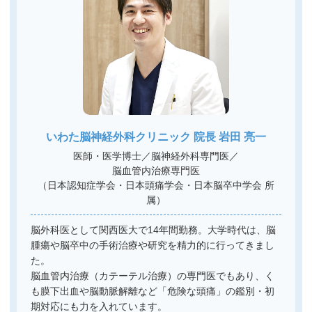
いわた脳神経外科クリニック
院長 岩田 亮一
医師・医学博士／
脳神経外科専門医
／
脳血管内治療専門医
（日本認知症学会・日本頭痛学会・日本脳卒中学会 所
属）
脳外科医として関西医大で14年間勤務。大学時代は、脳
腫瘍や脳卒中の手術治療や研究を精力的に行ってきまし
た。
脳血管内治療（カテーテル治療）の専門医でもあり、く
も膜下出血や脳動脈解離など「危険な頭痛」の鑑別・初
期対応にも力を入れています。