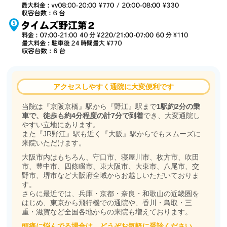
アクセスしやすく通院に大変便利です
当院は『京阪京橋』駅から『野江』駅まで
1駅約2分の乗
車で、徒歩も約4分程度の計7分で到着
でき、大変通院し
やすい立地にあります。
また『JR野江』駅も近く『大阪』駅からでもスムーズに
来院いただけます。
大阪市内はもちろん、守口市、寝屋川市、枚方市、吹田
市、豊中市、四條畷市、東大阪市、大東市、八尾市、交
野市、堺市など大阪府全域からお越しいただいておりま
す。
さらに最近では、兵庫・京都・奈良・和歌山の近畿圏を
はじめ、東京から飛行機での通院や、香川・鳥取・三
重・滋賀など全国各地からの来院も増えております。
頭痛に悩んでる場合は、どうぞお気軽に受診ください。