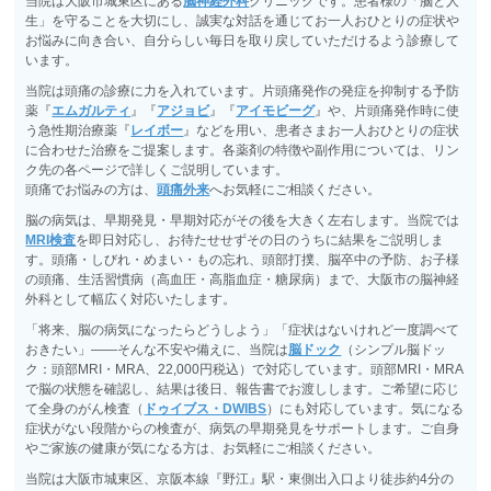
当院は大阪市城東区にある
脳神経外科
クリニックです。患者様の「脳と人
生」を守ることを大切にし、誠実な対話を通じてお一人おひとりの症状や
お悩みに向き合い、自分らしい毎日を取り戻していただけるよう診療して
います。
当院は頭痛の診療に力を入れています。片頭痛発作の発症を抑制する予防
薬『
エムガルティ
』『
アジョビ
』『
アイモビーグ
』や、片頭痛発作時に使
う急性期治療薬『
レイボー
』などを用い、患者さまお一人おひとりの症状
に合わせた治療をご提案します。各薬剤の特徴や副作用については、リン
ク先の各ページで詳しくご説明しています。
頭痛でお悩みの方は、
頭痛外来
へお気軽にご相談ください。
脳の病気は、早期発見・早期対応がその後を大きく左右します。当院では
MRI検査
を即日対応し、お待たせせずその日のうちに結果をご説明しま
す。頭痛・しびれ・めまい・もの忘れ、頭部打撲、脳卒中の予防、お子様
の頭痛、生活習慣病（高血圧・高脂血症・糖尿病）まで、大阪市の脳神経
外科として幅広く対応いたします。
「将来、脳の病気になったらどうしよう」「症状はないけれど一度調べて
おきたい」――そんな不安や備えに、当院は
脳ドック
（シンプル脳ドッ
ク：頭部MRI・MRA、22,000円税込）で対応しています。頭部MRI・MRA
で脳の状態を確認し、結果は後日、報告書でお渡しします。ご希望に応じ
て全身のがん検査（
ドゥイブス・DWIBS
）にも対応しています。気になる
症状がない段階からの検査が、病気の早期発見をサポートします。ご自身
やご家族の健康が気になる方は、お気軽にご相談ください。
当院は大阪市城東区、京阪本線『野江』駅・東側出入口より徒歩約4分の