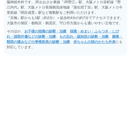
脳神経外科です。JRおおさか東線『JR野江』駅、大阪メトロ谷町線『野
江内代』駅、大阪メトロ長堀鶴見緑地線『蒲生四丁目』駅、大阪メトロ今
里筋線『関目成育』駅など複数駅をご利用いただけます。
『京橋』駅からも1駅（約2分）＋徒歩約4分の約7分でアクセスできます。
大阪市の旭区・都島区・鶴見区、守口市方面からも通いやすい立地です。
そのほか、
お子様の頭痛の診断・治療
、
頭痛・めまい・ふらつき・しび
れ・頭部外傷などの診断・治療
、
もの忘れ・認知症の診断・治療
、
腰痛・
頸部の痛みなどの脊椎疾患の診断・治療
、
赤ちゃんの頭のかたち外来
にも
対応しています。