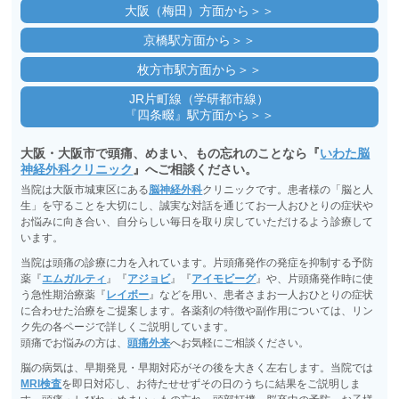
大阪（梅田）方面から＞＞
京橋駅方面から＞＞
枚方市駅方面から＞＞
JR片町線（学研都市線）
『四条畷』駅方面から＞＞
大阪・大阪市で頭痛、めまい、もの忘れのことなら『
いわた脳
神経外科クリニック
』へご相談ください。
当院は大阪市城東区にある
脳神経外科
クリニックです。患者様の「脳と人
生」を守ることを大切にし、誠実な対話を通じてお一人おひとりの症状や
お悩みに向き合い、自分らしい毎日を取り戻していただけるよう診療して
います。
当院は頭痛の診療に力を入れています。片頭痛発作の発症を抑制する予防
薬『
エムガルティ
』『
アジョビ
』『
アイモビーグ
』や、片頭痛発作時に使
う急性期治療薬『
レイボー
』などを用い、患者さまお一人おひとりの症状
に合わせた治療をご提案します。各薬剤の特徴や副作用については、リン
ク先の各ページで詳しくご説明しています。
頭痛でお悩みの方は、
頭痛外来
へお気軽にご相談ください。
脳の病気は、早期発見・早期対応がその後を大きく左右します。当院では
MRI検査
を即日対応し、お待たせせずその日のうちに結果をご説明しま