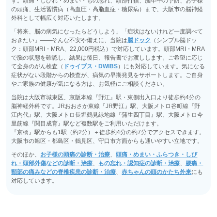
す。頭痛・しびれ・めまい・もの忘れ、頭部打撲、脳卒中の予防、お子様
の頭痛、生活習慣病（高血圧・高脂血症・糖尿病）まで、大阪市の脳神経
外科として幅広く対応いたします。
「将来、脳の病気になったらどうしよう」「症状はないけれど一度調べて
おきたい」――そんな不安や備えに、当院は
脳ドック
（シンプル脳ドッ
ク：頭部MRI・MRA、22,000円税込）で対応しています。頭部MRI・MRA
で脳の状態を確認し、結果は後日、報告書でお渡しします。ご希望に応じ
て全身のがん検査（
ドゥイブス・DWIBS
）にも対応しています。気になる
症状がない段階からの検査が、病気の早期発見をサポートします。ご自身
やご家族の健康が気になる方は、お気軽にご相談ください。
当院は大阪市城東区、京阪本線『野江』駅・東側出入口より徒歩約4分の
脳神経外科です。JRおおさか東線『JR野江』駅、大阪メトロ谷町線『野
江内代』駅、大阪メトロ長堀鶴見緑地線『蒲生四丁目』駅、大阪メトロ今
里筋線『関目成育』駅など複数駅をご利用いただけます。
『京橋』駅からも1駅（約2分）＋徒歩約4分の約7分でアクセスできます。
大阪市の旭区・都島区・鶴見区、守口市方面からも通いやすい立地です。
そのほか、
お子様の頭痛の診断・治療
、
頭痛・めまい・ふらつき・しび
れ・頭部外傷などの診断・治療
、
もの忘れ・認知症の診断・治療
、
腰痛・
頸部の痛みなどの脊椎疾患の診断・治療
、
赤ちゃんの頭のかたち外来
にも
対応しています。