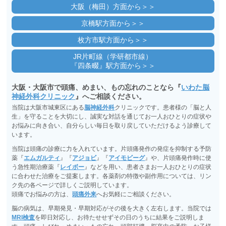
大阪（梅田）方面から＞＞
京橋駅方面から＞＞
枚方市駅方面から＞＞
JR片町線（学研都市線）
『四条畷』駅方面から＞＞
大阪・大阪市で頭痛、めまい、もの忘れのことなら『
いわた脳
神経外科クリニック
』へご相談ください。
当院は大阪市城東区にある
脳神経外科
クリニックです。患者様の「脳と人
生」を守ることを大切にし、誠実な対話を通じてお一人おひとりの症状や
お悩みに向き合い、自分らしい毎日を取り戻していただけるよう診療して
います。
当院は頭痛の診療に力を入れています。片頭痛発作の発症を抑制する予防
薬『
エムガルティ
』『
アジョビ
』『
アイモビーグ
』や、片頭痛発作時に使
う急性期治療薬『
レイボー
』などを用い、患者さまお一人おひとりの症状
に合わせた治療をご提案します。各薬剤の特徴や副作用については、リン
ク先の各ページで詳しくご説明しています。
頭痛でお悩みの方は、
頭痛外来
へお気軽にご相談ください。
脳の病気は、早期発見・早期対応がその後を大きく左右します。当院では
MRI検査
を即日対応し、お待たせせずその日のうちに結果をご説明しま