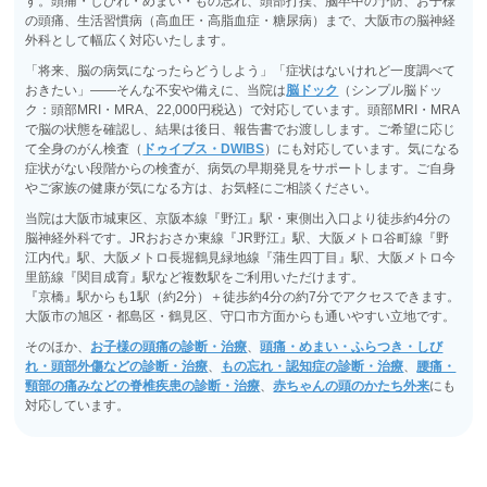
す。頭痛・しびれ・めまい・もの忘れ、頭部打撲、脳卒中の予防、お子様
の頭痛、生活習慣病（高血圧・高脂血症・糖尿病）まで、大阪市の脳神経
外科として幅広く対応いたします。
「将来、脳の病気になったらどうしよう」「症状はないけれど一度調べて
おきたい」――そんな不安や備えに、当院は
脳ドック
（シンプル脳ドッ
ク：頭部MRI・MRA、22,000円税込）で対応しています。頭部MRI・MRA
で脳の状態を確認し、結果は後日、報告書でお渡しします。ご希望に応じ
て全身のがん検査（
ドゥイブス・DWIBS
）にも対応しています。気になる
症状がない段階からの検査が、病気の早期発見をサポートします。ご自身
やご家族の健康が気になる方は、お気軽にご相談ください。
当院は大阪市城東区、京阪本線『野江』駅・東側出入口より徒歩約4分の
脳神経外科です。JRおおさか東線『JR野江』駅、大阪メトロ谷町線『野
江内代』駅、大阪メトロ長堀鶴見緑地線『蒲生四丁目』駅、大阪メトロ今
里筋線『関目成育』駅など複数駅をご利用いただけます。
『京橋』駅からも1駅（約2分）＋徒歩約4分の約7分でアクセスできます。
大阪市の旭区・都島区・鶴見区、守口市方面からも通いやすい立地です。
そのほか、
お子様の頭痛の診断・治療
、
頭痛・めまい・ふらつき・しび
れ・頭部外傷などの診断・治療
、
もの忘れ・認知症の診断・治療
、
腰痛・
頸部の痛みなどの脊椎疾患の診断・治療
、
赤ちゃんの頭のかたち外来
にも
対応しています。