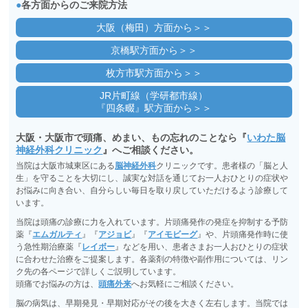
●
各方面からのご来院方法
大阪（梅田）方面から＞＞
京橋駅方面から＞＞
枚方市駅方面から＞＞
JR片町線（学研都市線）
『四条畷』駅方面から＞＞
大阪・大阪市で頭痛、めまい、もの忘れのことなら『
いわた脳
神経外科クリニック
』へご相談ください。
当院は大阪市城東区にある
脳神経外科
クリニックです。患者様の「脳と人
生」を守ることを大切にし、誠実な対話を通じてお一人おひとりの症状や
お悩みに向き合い、自分らしい毎日を取り戻していただけるよう診療して
います。
当院は頭痛の診療に力を入れています。片頭痛発作の発症を抑制する予防
薬『
エムガルティ
』『
アジョビ
』『
アイモビーグ
』や、片頭痛発作時に使
う急性期治療薬『
レイボー
』などを用い、患者さまお一人おひとりの症状
に合わせた治療をご提案します。各薬剤の特徴や副作用については、リン
ク先の各ページで詳しくご説明しています。
頭痛でお悩みの方は、
頭痛外来
へお気軽にご相談ください。
脳の病気は、早期発見・早期対応がその後を大きく左右します。当院では