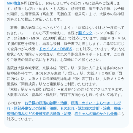
MRI検査
を即日対応し、お待たせせずその日のうちに結果をご説明しま
す。頭痛・しびれ・めまい・もの忘れ、頭部打撲、脳卒中の予防、お子様
の頭痛、生活習慣病（高血圧・高脂血症・糖尿病）まで、大阪市の脳神経
外科として幅広く対応いたします。
「将来、脳の病気になったらどうしよう」「症状はないけれど一度調べて
おきたい」――そんな不安や備えに、当院は
脳ドック
（シンプル脳ドッ
ク：頭部MRI・MRA、22,000円税込）で対応しています。頭部MRI・MRA
で脳の状態を確認し、結果は後日、報告書でお渡しします。ご希望に応じ
て全身のがん検査（
ドゥイブス・DWIBS
）にも対応しています。気になる
症状がない段階からの検査が、病気の早期発見をサポートします。ご自身
やご家族の健康が気になる方は、お気軽にご相談ください。
当院は大阪市城東区、京阪本線『野江』駅・東側出入口より徒歩約4分の
脳神経外科です。JRおおさか東線『JR野江』駅、大阪メトロ谷町線『野
江内代』駅、大阪メトロ長堀鶴見緑地線『蒲生四丁目』駅、大阪メトロ今
里筋線『関目成育』駅など複数駅をご利用いただけます。
『京橋』駅からも1駅（約2分）＋徒歩約4分の約7分でアクセスできます。
大阪市の旭区・都島区・鶴見区、守口市方面からも通いやすい立地です。
そのほか、
お子様の頭痛の診断・治療
、
頭痛・めまい・ふらつき・しび
れ・頭部外傷などの診断・治療
、
もの忘れ・認知症の診断・治療
、
腰痛・
頸部の痛みなどの脊椎疾患の診断・治療
、
赤ちゃんの頭のかたち外来
にも
対応しています。