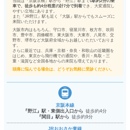
当院は『京阪京橋』駅から『野江』駅まで
1駅約2分の乗
車で、徒歩も約4分程度の計7分で到着
でき、大変通院し
やすい立地にあります。
また『JR野江』駅も近く『大阪』駅からでもスムーズに
来院いただけます。
大阪市内はもちろん、守口市、寝屋川市、枚方市、吹田
市、豊中市、四條畷市、東大阪市、大東市、八尾市、交
野市、堺市など大阪府全域からお越しいただいておりま
す。
さらに最近では、兵庫・京都・奈良・和歌山の近畿圏を
はじめ、東京から飛行機での通院や、香川・鳥取・三
重・滋賀など全国各地からの来院も増えております。
頭痛に悩んでる場合は、どうぞお気軽に受診ください。
京阪本線
『野江』駅・東側出入口から
徒歩約4分
『関目』駅から
徒歩約9分
JRおおさか東線