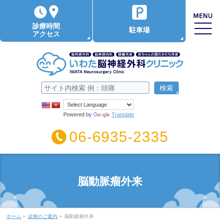
診療時間
駐車場
アクセス
Powered by
Translate
06-6935-2335
脳動脈瘤外来
ホーム
»
診療のご案内
»
脳動脈瘤外来