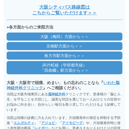
大阪シティバス路線図は
こちからご覧いただけます＞＞
●
各方面からのご来院方法
大阪（梅田）方面から＞＞
京橋駅方面から＞＞
枚方市駅方面から＞＞
JR片町線（学研都市線）
『四条畷』駅方面から＞＞
大阪・大阪市で頭痛、めまい、もの忘れのことなら『
いわた脳
神経外科クリニック
』へご相談ください。
当院は大阪市城東区にある
脳神経外科
クリニックです。患者様の「脳と人
生」を守ることを大切にし、誠実な対話を通じてお一人おひとりの症状や
お悩みに向き合い、自分らしい毎日を取り戻していただけるよう診療して
います。
当院は頭痛の診療に力を入れています。片頭痛発作の発症を抑制する予防
薬『
エムガルティ
』『
アジョビ
』『
アイモビーグ
』や、片頭痛発作時に使
う急性期治療薬『
レイボー
』などを用い、患者さまお一人おひとりの症状