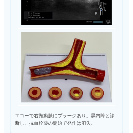
エコーで右頸動脈にプラークあり。黒内障と診
断し、抗血栓薬の開始で発作は消失。