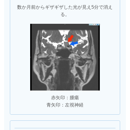
数か月前からギザギザした光が見え5分で消え
る。
赤矢印：腫瘍
青矢印：左視神経