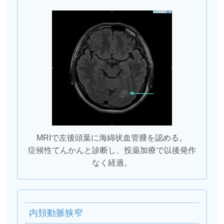
MRIで左後頭葉に海綿状血管腫を認める。
症候性てんかんと診断し、投薬加療で以後発作
なく経過。
内頚動脈狭窄