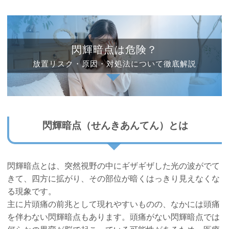
閃輝暗点は危険？
放置リスク・原因・対処法について
徹底解説
閃輝暗点（せんきあんてん）とは
閃輝暗点とは、突然視野の中にギザギザした光の波がでて
きて、四方に拡がり、その部位が暗くはっきり見えなくな
る現象です。
主に片頭痛の前兆として現れやすいものの、なかには頭痛
を伴わない閃輝暗点もあります。頭痛がない閃輝暗点では