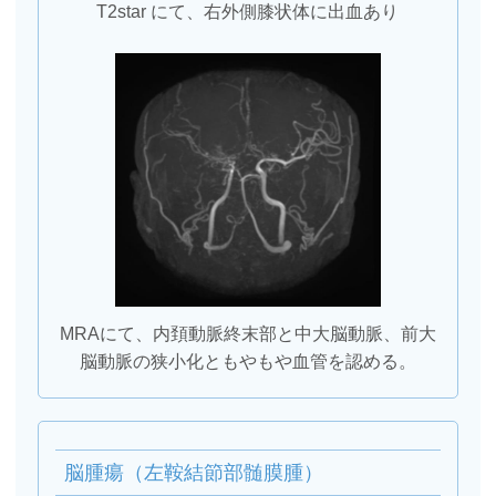
T2star にて、右外側膝状体に出血あり
MRAにて、内頚動脈終末部と中大脳動脈、前大
脳動脈の狭小化と
もやもや血管を認める。
脳腫瘍（左鞍結節部髄膜腫）