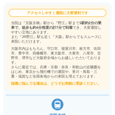
アクセスしやすく通院に大変便利です
当院は『京阪京橋』駅から『野江』駅まで
1駅約2分の乗
車で、徒歩も約4分程度の計7分で到着
でき、大変通院し
やすい立地にあります。
また『JR野江』駅も近く『大阪』駅からでもスムーズに
来院いただけます。
大阪市内はもちろん、守口市、寝屋川市、枚方市、吹田
市、豊中市、四條畷市、東大阪市、大東市、八尾市、交
野市、堺市など大阪府全域からお越しいただいておりま
す。
さらに最近では、兵庫・京都・奈良・和歌山の近畿圏を
はじめ、東京から飛行機での通院や、香川・鳥取・三
重・滋賀など全国各地からの来院も増えております。
頭痛に悩んでる場合は、どうぞお気軽に受診ください。