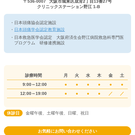
〒536-0007
大阪市城東区成育2丁目13番27号
クリニックステーション野江 1-B
日本頭痛協会認定施設
日本頭痛学会認定教育施設
日本救急医学会認定 大阪府済生会野江病院救急科専門医
プログラム 研修連携施設
診療時間
月
火
水
木
金
土
9:00～12:00
●
●
●
●
●
●
12:00～19:00
●
●
●
●
／
／
休診日
金曜午後、土曜午後、日曜、祝日
お気軽にお問い合わせください