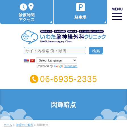
診療時間
駐車場
アクセス
Powered by
Translate
06-6935-2335
閃輝暗点
ホーム
»
診療のご案内
»
閃輝暗点