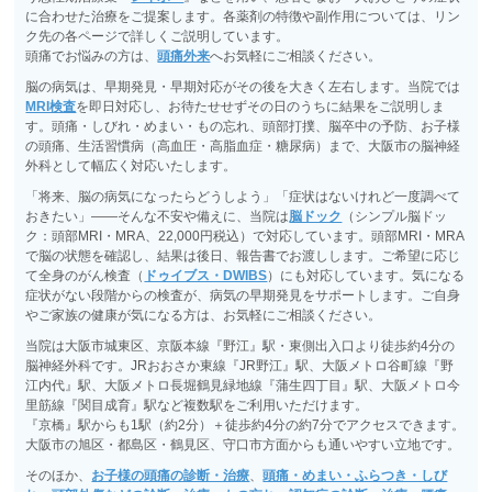
に合わせた治療をご提案します。各薬剤の特徴や副作用については、リン
ク先の各ページで詳しくご説明しています。
頭痛でお悩みの方は、
頭痛外来
へお気軽にご相談ください。
脳の病気は、早期発見・早期対応がその後を大きく左右します。当院では
MRI検査
を即日対応し、お待たせせずその日のうちに結果をご説明しま
す。頭痛・しびれ・めまい・もの忘れ、頭部打撲、脳卒中の予防、お子様
の頭痛、生活習慣病（高血圧・高脂血症・糖尿病）まで、大阪市の脳神経
外科として幅広く対応いたします。
「将来、脳の病気になったらどうしよう」「症状はないけれど一度調べて
おきたい」――そんな不安や備えに、当院は
脳ドック
（シンプル脳ドッ
ク：頭部MRI・MRA、22,000円税込）で対応しています。頭部MRI・MRA
で脳の状態を確認し、結果は後日、報告書でお渡しします。ご希望に応じ
て全身のがん検査（
ドゥイブス・DWIBS
）にも対応しています。気になる
症状がない段階からの検査が、病気の早期発見をサポートします。ご自身
やご家族の健康が気になる方は、お気軽にご相談ください。
当院は大阪市城東区、京阪本線『野江』駅・東側出入口より徒歩約4分の
脳神経外科です。JRおおさか東線『JR野江』駅、大阪メトロ谷町線『野
江内代』駅、大阪メトロ長堀鶴見緑地線『蒲生四丁目』駅、大阪メトロ今
里筋線『関目成育』駅など複数駅をご利用いただけます。
『京橋』駅からも1駅（約2分）＋徒歩約4分の約7分でアクセスできます。
大阪市の旭区・都島区・鶴見区、守口市方面からも通いやすい立地です。
そのほか、
お子様の頭痛の診断・治療
、
頭痛・めまい・ふらつき・しび