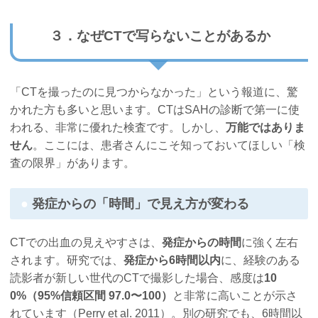
３．なぜCTで写らないことがあるか
「CTを撮ったのに見つからなかった」という報道に、驚
かれた方も多いと思います。CTはSAHの診断で第一に使
われる、非常に優れた検査です。しかし、
万能ではありま
せん
。ここには、患者さんにこそ知っておいてほしい「検
査の限界」があります。
発症からの「時間」で見え方が変わる
CTでの出血の見えやすさは、
発症からの時間
に強く左右
されます。研究では、
発症から6時間以内
に、経験のある
読影者が新しい世代のCTで撮影した場合、感度は
10
0%（95%信頼区間 97.0〜100）
と非常に高いことが示さ
れています（Perry et al. 2011）。別の研究でも、6時間以