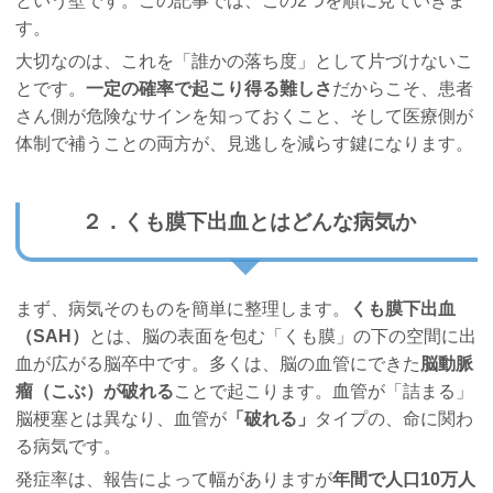
という壁です。この記事では、この2つを順に見ていきま
す。
大切なのは、これを「誰かの落ち度」として片づけないこ
とです。
一定の確率で起こり得る難しさ
だからこそ、患者
さん側が危険なサインを知っておくこと、そして医療側が
体制で補うことの両方が、見逃しを減らす鍵になります。
２．くも膜下出血とはどんな病気か
まず、病気そのものを簡単に整理します。
くも膜下出血
（SAH）
とは、脳の表面を包む「くも膜」の下の空間に出
血が広がる脳卒中です。多くは、脳の血管にできた
脳動脈
瘤（こぶ）が破れる
ことで起こります。血管が「詰まる」
脳梗塞とは異なり、血管が
「破れる」
タイプの、命に関わ
る病気です。
発症率は、報告によって幅がありますが
年間で人口10万人