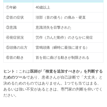
①年齢
40歳以上
②首の症状
項部（首の後ろ）の痛み・硬直
③意識
意識消失を目撃された
④発症状況
労作（力んだ動作）のさなかに発症
⑤頭痛の出方
雷鳴頭痛（瞬時に最強に達する）
⑥首の動き
首を前に曲げる動きが制限される
ヒント：
これは
医師が「検査を追加すべきか」を判断する
ためのツール
であり、患者さんが自己診断で「大丈夫」と
決めるためのものではありません。1つでも当てはまる、
あるいは強い不安があるときは、専門家の判断を仰いでく
ださい。