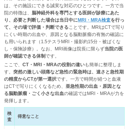
は、その施設にできる誠実な対応のひとつです。一方で当
院の特徴は、
脳神経外科を専門とする医師が診療にあた
り、必要と判断した場合は当日中に
MRI・MRA検査
を行っ
て、その場で評価・判断できる
ことです。MRIはCTで写り
にくい時期の出血や、原因となる脳動脈瘤の有無の確認に
も用いられます（1.5テスラMRI・撮影約15分・被ばくな
し・保険診療）。なお、MRI画像は院長に限らず
当院の医
師が確認できる体制
です。
ここで、
CT・MRI・MRAの役割の違い
も簡単に整理しま
す。
突然の激しい頭痛など急性の緊急時は、速さと急性期
の精度からCTが第一選択
です。一方で時間が経つと血液
はCTで写りにくくなるため、
亜急性期の出血・原因とな
る脳動脈瘤・ごく小さな出血
の確認ではMRI・MRAが力を
発揮します。
検
得意なこと
査