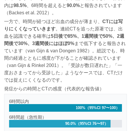
内は
98.5%
、6時間を超えると
90.0%
と報告されています
（Backes et al. 2012）。
一方で、時間が経つほど出血の成分が薄まり、
CTには写
りにくくなっていきます
。連続CTを追った原著では、出
血を認識できる確率は
5日後で85%、1週間後で50%、2週
間後で30%、3週間後にはほぼ0%
まで低下すると報告され
ています（van Gijn & van Dongen 1982）。総説でも、時
間の経過とともに感度が下がることが確認されています
（van Gijn & Rinkel 2001）。「受診が数日遅れた」「一
度おさまってから受診した」ようなケースでは、CTだけ
では捉えにくくなるのです。
発症からの時間とCTの感度（代表的な報告値）
6時間以内
100%（95%CI 97〜100）
6時間超（急性期）
90.0%（95%CI 76〜97）