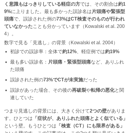
く意識もはっきりしている軽症の方
では、その割合は
約1
9%
に上りました。最も多かった誤診名は
片頭痛や緊張型
頭痛
で、誤診された例の
73%はCT検査そのものが行われ
ていなかった
ことも分かっています（Kowalski et al. 200
4）。
数字で見る「見逃し」の背景（Kowalski et al. 2004）
初診での誤診率：全体で
約12%
、軽症例では
約19%
最も多い誤診名：
片頭痛・緊張型頭痛
など、ありふれ
た頭痛
誤診された例の
73%でCTが未実施
だった
誤診があった場合、その後の
再破裂
や
転帰の悪化
と関
連していた
つまり見逃しの背景には、大きく分けて
2つの壁
がありま
す。ひとつは
「症状が、ありふれた頭痛とよく似ている」
という壁。もうひとつは
「検査（CT）にも限界がある」