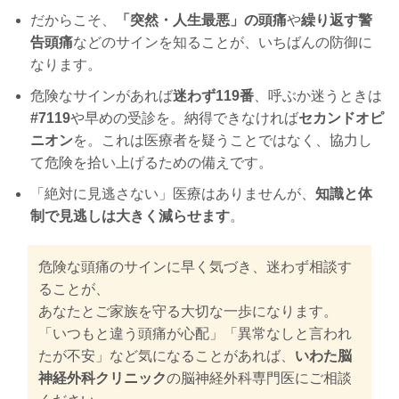
だからこそ、
「突然・人生最悪」の頭痛
や
繰り返す警
告頭痛
などのサインを知ることが、いちばんの防御に
なります。
危険なサインがあれば
迷わず119番
、呼ぶか迷うときは
#7119
や早めの受診を。納得できなければ
セカンドオピ
ニオン
を。これは医療者を疑うことではなく、協力し
て危険を拾い上げるための備えです。
「絶対に見逃さない」医療はありませんが、
知識と体
制で見逃しは大きく減らせます
。
危険な頭痛のサインに早く気づき、迷わず相談す
ることが、
あなたとご家族を守る大切な一歩になります。
「いつもと違う頭痛が心配」「異常なしと言われ
たが不安」など気になることがあれば、
いわた脳
神経外科クリニック
の脳神経外科専門医にご相談