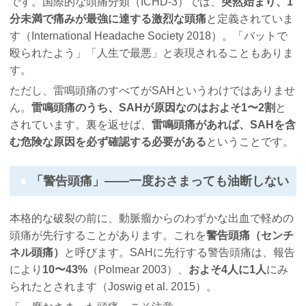
です。国際的な頭痛分類（ICHD-3）では、
突然始まり、1
分未満で痛みが最強に達する激烈な頭痛
と定義されていま
す（International Headache Society 2018）。「バットで
殴られたよう」「人生で最悪」と表現されることもありま
す。
ただし、雷鳴頭痛のすべてがSAHというわけではありませ
ん。
雷鳴頭痛のうち、SAHが原因なのはおよそ1〜2割
と
されています。裏を返せば、
雷鳴頭痛があれば、SAHを含
む危険な原因を必ず確認する必要がある
ということです。
「警告頭痛」――一度おさまっても油断しない
本格的な破裂の前に、動脈瘤からのわずかな出血で軽めの
頭痛が先行することがあります。これを
警告頭痛（センチ
ネル頭痛）
と呼びます。SAHに先行する警告頭痛は、報告
により
10〜43%
（Polmear 2003）、
およそ4人に1人
にみ
られたとされます（Joswig et al. 2015）。