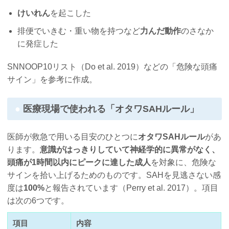
けいれん
を起こした
排便でいきむ・重い物を持つなど
力んだ動作
のさなか
に発症した
SNNOOP10リスト（Do et al. 2019）などの「危険な頭痛
サイン」を参考に作成。
医療現場で使われる「オタワSAHルール」
医師が救急で用いる目安のひとつに
オタワSAHルール
があ
ります。
意識がはっきりしていて神経学的に異常がなく、
頭痛が1時間以内にピークに達した成人
を対象に、危険な
サインを拾い上げるためのものです。SAHを見逃さない感
度は
100%
と報告されています（Perry et al. 2017）。項目
は次の6つです。
項目
内容