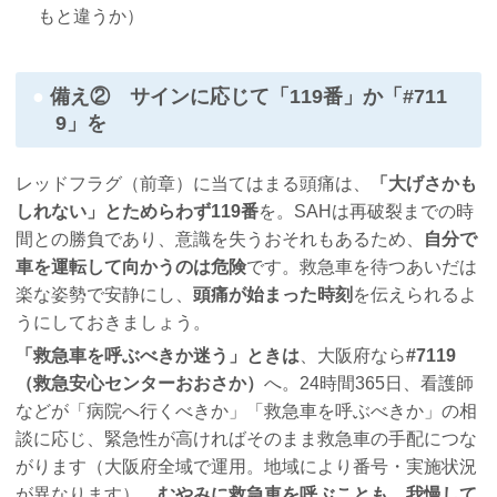
もと違うか）
備え② サインに応じて「119番」か「#711
9」を
レッドフラグ（前章）に当てはまる頭痛は、
「大げさかも
しれない」とためらわず119番
を。SAHは再破裂までの時
間との勝負であり、意識を失うおそれもあるため、
自分で
車を運転して向かうのは危険
です。救急車を待つあいだは
楽な姿勢で安静にし、
頭痛が始まった時刻
を伝えられるよ
うにしておきましょう。
「救急車を呼ぶべきか迷う」ときは
、大阪府なら
#7119
（救急安心センターおおさか）
へ。24時間365日、看護師
などが「病院へ行くべきか」「救急車を呼ぶべきか」の相
談に応じ、緊急性が高ければそのまま救急車の手配につな
がります（大阪府全域で運用。地域により番号・実施状況
が異なります）。
むやみに救急車を呼ぶことも、我慢して