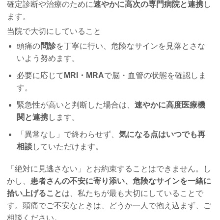
確定診断や治療のために
速やかに高次の専門病院と連携
し
ます。
当院で大切にしていること
頭痛の
問診
を丁寧に行い、危険なサインを見落とさな
いよう努めます。
必要に応じて
MRI・MRA
で脳・血管の状態を確認しま
す。
緊急性が高いと判断した場合は、
速やかに高度医療機
関と連携
します。
「異常なし」で終わらせず、
気になる点はいつでも再
相談
していただけます。
「絶対に見逃さない」とお約束することはできません。し
かし、
患者さんの不安に寄り添い、危険なサインを一緒に
拾い上げること
は、私たちが最も大切にしていることで
す。頭痛でご不安なときは、どうか一人で抱え込まず、ご
相談ください。