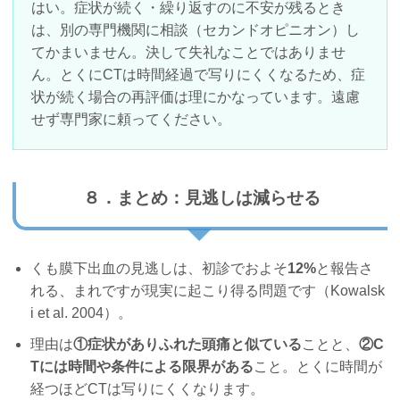
はい。症状が続く・繰り返すのに不安が残るとき
は、別の専門機関に相談（セカンドオピニオン）し
てかまいません。決して失礼なことではありませ
ん。とくにCTは時間経過で写りにくくなるため、症
状が続く場合の再評価は理にかなっています。遠慮
せず専門家に頼ってください。
８．まとめ：見逃しは減らせる
くも膜下出血の見逃しは、初診でおよそ
12%
と報告さ
れる、まれですが現実に起こり得る問題です（Kowalsk
i et al. 2004）。
理由は
①症状がありふれた頭痛と似ている
ことと、
②C
Tには時間や条件による限界がある
こと。とくに時間が
経つほどCTは写りにくくなります。