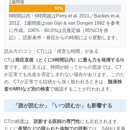
1週間後
50%
6時間以内・6時間超はPerry et al. 2011／Backes et al.
2012、1週間後はvan Gijn & van Dongen 1982 を参考
に作成。100%・90.0%は点推定値（95%CIを併
記）。読影条件・発症からの時期により変動します。
読み方のコツ：CTには「得意な時間」がある
CTは
発症直後（とくに6時間以内）に最も力を発揮する
検
査です。逆に言えば、時間が経ってからの受診では、CT
が正常でも出血を否定しきれない場合があります。このた
め、CTが正常でも症状から強く疑われるときは、
髄液検
査やMRIなど別の検査
で確認することが行われます。
「誰が読むか」「いつ読むか」も影響する
CTの精度は、
読影する医師の専門性
にも左右されます。
とくに
夜間などの限られた体制での読影
では、SAHは見落