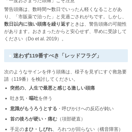
「一度おさまった頭痛」こそ注意
警告頭痛は、数時間〜数日でいったん軽くなることがあ
り、「市販薬で治った」と見過ごされがちです。しかし、
数日以内に強い頭痛を繰り返す
ときは、警告頭痛の可能性
があります。おさまったからと安心せず、早めに受診して
ください（Do et al. 2019）。
迷わず119番すべき「レッドフラグ」
次のようなサインを伴う頭痛は、様子を見ずにすぐ救急要
請（119番）を検討してください。
突然の、人生で最悪と感じる激しい頭痛
吐き気・
嘔吐
を伴う
意識がもうろうとする
・呼びかけへの反応が鈍い
首の後ろが硬い・痛む
（項部硬直）
手足の
まひ・しびれ
、ろれつが回らない（構音障害）