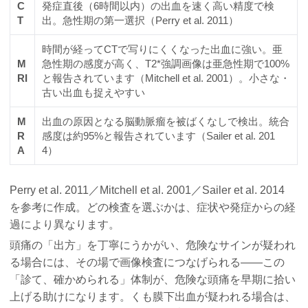
C
発症直後（6時間以内）の出血を速く高い精度で検
T
出。急性期の第一選択（Perry et al. 2011）
時間が経ってCTで写りにくくなった出血に強い。亜
M
急性期の感度が高く、T2*強調画像は亜急性期で100%
RI
と報告されています（Mitchell et al. 2001）。小さな・
古い出血も捉えやすい
M
出血の原因となる脳動脈瘤を被ばくなしで検出。統合
R
感度は約95%と報告されています（Sailer et al. 201
A
4）
Perry et al. 2011／Mitchell et al. 2001／Sailer et al. 2014
を参考に作成。どの検査を選ぶかは、症状や発症からの経
過により異なります。
頭痛の「出方」を丁寧にうかがい、危険なサインが疑われ
る場合には、その場で画像検査につなげられる――この
「診て、確かめられる」体制が、危険な頭痛を早期に拾い
上げる助けになります。くも膜下出血が疑われる場合は、