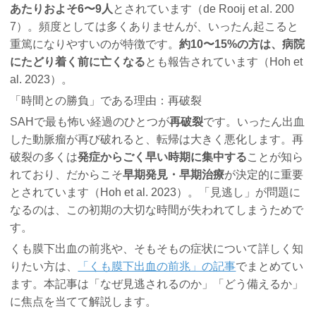
あたりおよそ6〜9人
とされています（de Rooij et al. 200
7）。頻度としては多くありませんが、いったん起こると
重篤になりやすいのが特徴です。
約10〜15%の方は、病院
にたどり着く前に亡くなる
とも報告されています（Hoh et
al. 2023）。
「時間との勝負」である理由：再破裂
SAHで最も怖い経過のひとつが
再破裂
です。いったん出血
した動脈瘤が再び破れると、転帰は大きく悪化します。再
破裂の多くは
発症からごく早い時期に集中する
ことが知ら
れており、だからこそ
早期発見・早期治療
が決定的に重要
とされています（Hoh et al. 2023）。「見逃し」が問題に
なるのは、この初期の大切な時間が失われてしまうためで
す。
くも膜下出血の前兆や、そもそもの症状について詳しく知
りたい方は、
「くも膜下出血の前兆」の記事
でまとめてい
ます。本記事は「なぜ見逃されるのか」「どう備えるか」
に焦点を当てて解説します。