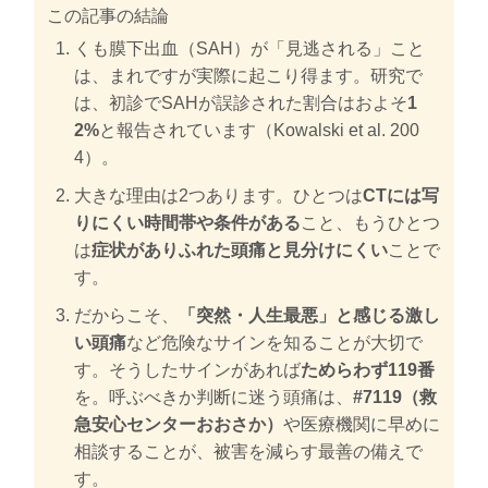
この記事の結論
くも膜下出血（SAH）が「見逃される」こと
は、まれですが実際に起こり得ます。研究で
は、初診でSAHが誤診された割合はおよそ
1
2%
と報告されています（Kowalski et al. 200
4）。
大きな理由は2つあります。ひとつは
CTには写
りにくい時間帯や条件がある
こと、もうひとつ
は
症状がありふれた頭痛と見分けにくい
ことで
す。
だからこそ、
「突然・人生最悪」と感じる激し
い頭痛
など危険なサインを知ることが大切で
す。そうしたサインがあれば
ためらわず119番
を。呼ぶべきか判断に迷う頭痛は、
#7119（救
急安心センターおおさか）
や医療機関に早めに
相談することが、被害を減らす最善の備えで
す。