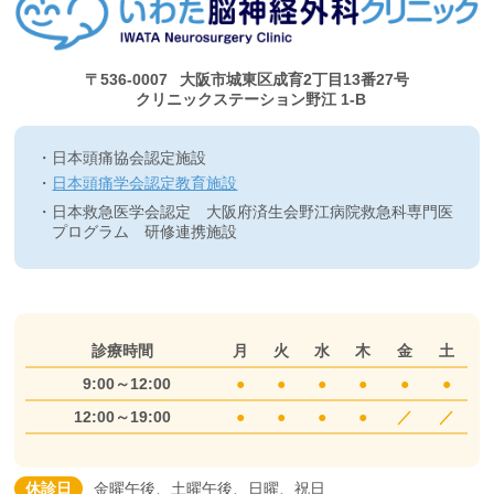
〒536-0007
大阪市城東区成育2丁目13番27号
クリニックステーション野江 1-B
日本頭痛協会認定施設
日本頭痛学会認定教育施設
日本救急医学会認定 大阪府済生会野江病院救急科専門医
プログラム 研修連携施設
診療時間
月
火
水
木
金
土
9:00～12:00
●
●
●
●
●
●
12:00～19:00
●
●
●
●
／
／
休診日
金曜午後、土曜午後、日曜、祝日