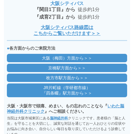
大阪シティバス
『関目1丁目』から
徒歩約1分
『成育2丁目』から
徒歩約1分
大阪シティバス路線図は
こちからご覧いただけます＞＞
●
各方面からのご来院方法
大阪（梅田）方面から＞＞
京橋駅方面から＞＞
枚方市駅方面から＞＞
JR片町線（学研都市線）
『四条畷』駅方面から＞＞
大阪・大阪市で頭痛、めまい、もの忘れのことなら『
いわた脳
神経外科クリニック
』へご相談ください。
当院は大阪市城東区にある
脳神経外科
クリニックです。患者様の「脳と人
生」を守ることを大切にし、誠実な対話を通じてお一人おひとりの症状や
お悩みに向き合い、自分らしい毎日を取り戻していただけるよう診療して