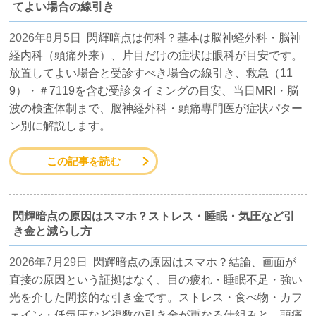
てよい場合の線引き
2026年8月5日
閃輝暗点は何科？基本は脳神経外科・脳神
経内科（頭痛外来）、片目だけの症状は眼科が目安です。
放置してよい場合と受診すべき場合の線引き、救急（11
9）・＃7119を含む受診タイミングの目安、当日MRI・脳
波の検査体制まで、脳神経外科・頭痛専門医が症状パター
ン別に解説します。
この記事を読む
閃輝暗点の原因はスマホ？ストレス・睡眠・気圧など引
き金と減らし方
2026年7月29日
閃輝暗点の原因はスマホ？結論、画面が
直接の原因という証拠はなく、目の疲れ・睡眠不足・強い
光を介した間接的な引き金です。ストレス・食べ物・カフ
ェイン・低気圧など複数の引き金が重なる仕組みと、頭痛