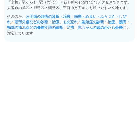
『京橋』駅からも1駅（約2分）＋徒歩約4分の約7分でアクセスできます。
大阪市の旭区・都島区・鶴見区、守口市方面からも通いやすい立地です。
そのほか、
お子様の頭痛の診断・治療
、
頭痛・めまい・ふらつき・しび
れ・頭部外傷などの診断・治療
、
もの忘れ・認知症の診断・治療
、
腰痛・
頸部の痛みなどの脊椎疾患の診断・治療
、
赤ちゃんの頭のかたち外来
にも
対応しています。