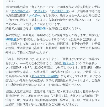
います。
当院は頭痛の診療に力を入れています。片頭痛発作の発症を抑制する予防
薬『
エムガルティ
』『
アジョビ
』『
アイモビーグ
』や、片頭痛発作時に使
う急性期治療薬『
レイボー
』などを用い、患者さまお一人おひとりの症状
に合わせた治療をご提案します。各薬剤の特徴や副作用については、リン
ク先の各ページで詳しくご説明しています。
頭痛でお悩みの方は、
頭痛外来
へお気軽にご相談ください。
脳の病気は、早期発見・早期対応がその後を大きく左右します。当院では
MRI検査
を即日対応し、お待たせせずその日のうちに結果をご説明しま
す。頭痛・しびれ・めまい・もの忘れ、頭部打撲、脳卒中の予防、お子様
の頭痛、生活習慣病（高血圧・高脂血症・糖尿病）まで、大阪市の脳神経
外科として幅広く対応いたします。
「将来、脳の病気になったらどうしよう」「症状はないけれど一度調べて
おきたい」――そんな不安や備えに、当院は
脳ドック
（シンプル脳ドッ
ク：頭部MRI・MRA、22,000円税込）で対応しています。頭部MRI・MRA
で脳の状態を確認し、結果は後日、報告書でお渡しします。ご希望に応じ
て全身のがん検査（
ドゥイブス・DWIBS
）にも対応しています。気になる
症状がない段階からの検査が、病気の早期発見をサポートします。ご自身
やご家族の健康が気になる方は、お気軽にご相談ください。
当院は大阪市城東区、京阪本線『野江』駅・東側出入口より徒歩約4分の
脳神経外科です。JRおおさか東線『JR野江』駅、大阪メトロ谷町線『野
江内代』駅、大阪メトロ長堀鶴見緑地線『蒲生四丁目』駅、大阪メトロ今
里筋線『関目成育』駅など複数駅をご利用いただけます。