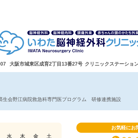
007
大阪市城東区成育2丁目13番27号
クリニックステーション野
済生会野江病院救急科専門医プログラム 研修連携施設
お気軽にお
水
木
金
土