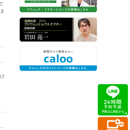
で
ま
け