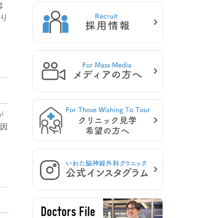
は
り
が
因