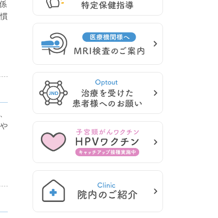
係
慣
、
や