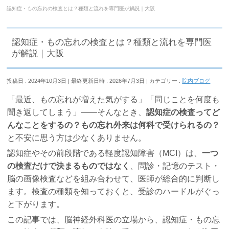
認知症・もの忘れの検査とは？種類と流れを専門医が解説｜大阪
認知症・もの忘れの検査とは？種類と流れを専門医
が解説｜大阪
投稿日 : 2024年10月3日
最終更新日時 : 2026年7月3日
カテゴリー :
院内ブログ
「最近、もの忘れが増えた気がする」「同じことを何度も
聞き返してしまう」――そんなとき、
認知症の検査ってど
んなことをするの？もの忘れ外来は何科で受けられるの？
と不安に思う方は少なくありません。
認知症やその前段階である軽度認知障害（MCI）は、
一つ
の検査だけで決まるものではなく
、問診・記憶のテスト・
脳の画像検査などを組み合わせて、医師が総合的に判断し
ます。検査の種類を知っておくと、受診のハードルがぐっ
と下がります。
この記事では、脳神経外科医の立場から、認知症・もの忘