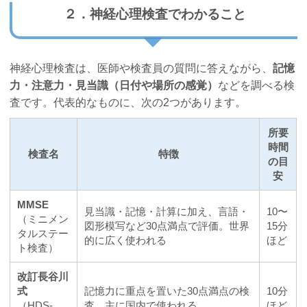
２．神経心理検査でわかること
神経心理検査は、医師や検査員の質問に答えながら、
記憶
力・注意力・見当識（日付や場所の感覚）
などを調べる検
査です。代表的なものに、次の2つがあります。
所要
時間
検査名
特徴
の目
安
MMSE
見当識・記憶・計算に加え、言語・
10〜
（ミニメン
図形模写など30点満点で評価。世界
15分
タルステー
的に広く使われる
ほど
ト検査）
改訂長谷川
式
記憶力に重点を置いた30点満点の検
10分
（HDS-
査。主に国内で使われる
ほど