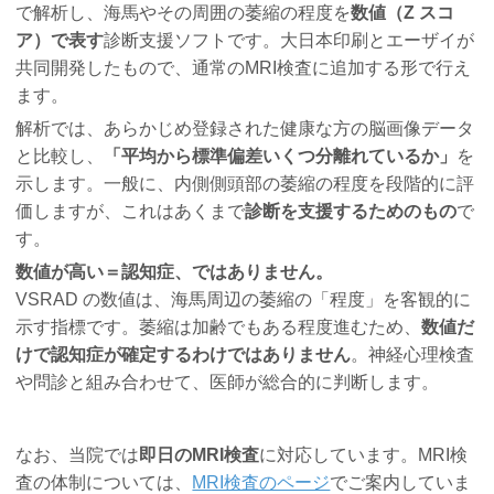
で解析し、海馬やその周囲の萎縮の程度を
数値（Z スコ
ア）で表す
診断支援ソフトです。大日本印刷とエーザイが
共同開発したもので、通常のMRI検査に追加する形で行え
ます。
解析では、あらかじめ登録された健康な方の脳画像データ
と比較し、
「平均から標準偏差いくつ分離れているか」
を
示します。一般に、内側側頭部の萎縮の程度を段階的に評
価しますが、これはあくまで
診断を支援するためのもの
で
す。
数値が高い＝認知症、ではありません。
VSRAD の数値は、海馬周辺の萎縮の「程度」を客観的に
示す指標です。萎縮は加齢でもある程度進むため、
数値だ
けで認知症が確定するわけではありません
。神経心理検査
や問診と組み合わせて、医師が総合的に判断します。
なお、当院では
即日のMRI検査
に対応しています。MRI検
査の体制については、
MRI検査のページ
でご案内していま