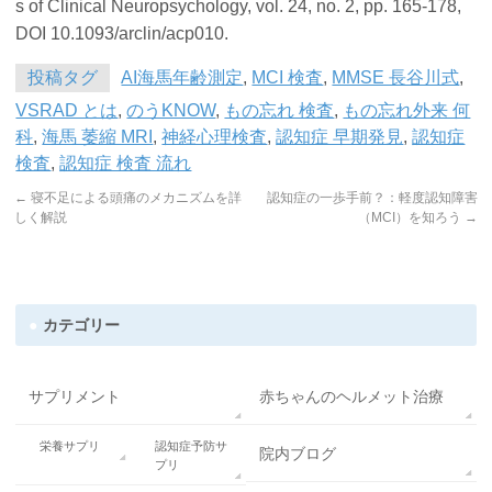
s of Clinical Neuropsychology
, vol. 24, no. 2, pp. 165-178,
DOI 10.1093/arclin/acp010.
投稿タグ
AI海馬年齢測定
,
MCI 検査
,
MMSE 長谷川式
,
VSRAD とは
,
のうKNOW
,
もの忘れ 検査
,
もの忘れ外来 何
科
,
海馬 萎縮 MRI
,
神経心理検査
,
認知症 早期発見
,
認知症
検査
,
認知症 検査 流れ
←
寝不足による頭痛のメカニズムを詳
認知症の一歩手前？：軽度認知障害
しく解説
（MCI）を知ろう
→
カテゴリー
サプリメント
赤ちゃんのヘルメット治療
栄養サプリ
認知症予防サ
院内ブログ
プリ