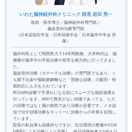
いわた脳神経外科クリニック
院長 岩田 亮一
医師・医学博士／
脳神経外科専門医
／
脳血管内治療専門医
（日本認知症学会・日本頭痛学会・日本脳卒中学会 所
属）
脳外科医として関西医大で14年間勤務。大学時代は、脳
腫瘍や脳卒中の手術治療や研究を精力的に行ってきまし
た。
脳血管内治療（カテーテル治療）の専門医でもあり、く
も膜下出血や脳動脈解離など「危険な頭痛」の鑑別・初
期対応にも力を入れています。
即日MRI診断で手遅れになる前にスムーズな病診連携を
行っています。MRIで異常がない頭痛であっても、ただ
の頭痛ではなく脳の病気であり治療が必要です。メタ認
知で治す頭痛治療をモットーに頭痛からの卒業を目指し
ています。
院長の私自身も頭痛持ちですが、生活環境の整備やCGR
P製剤による治療により克服し、毎日頭痛外来で100人以