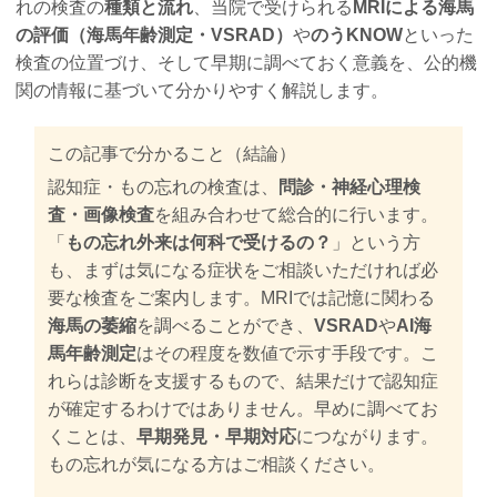
れの検査の
種類と流れ
、当院で受けられる
MRIによる海馬
の評価（海馬年齢測定・VSRAD）
や
のうKNOW
といった
検査の位置づけ、そして早期に調べておく意義を、公的機
関の情報に基づいて分かりやすく解説します。
この記事で分かること（結論）
認知症・もの忘れの検査は、
問診・神経心理検
査・画像検査
を組み合わせて総合的に行います。
「
もの忘れ外来は何科で受けるの？
」という方
も、まずは気になる症状をご相談いただければ必
要な検査をご案内します。MRIでは記憶に関わる
海馬の萎縮
を調べることができ、
VSRAD
や
AI海
馬年齢測定
はその程度を数値で示す手段です。こ
れらは診断を支援するもので、結果だけで認知症
が確定するわけではありません。早めに調べてお
くことは、
早期発見・早期対応
につながります。
もの忘れが気になる方はご相談ください。