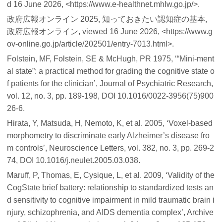
d 16 June 2026, <https://www.e-healthnet.mhlw.go.jp/>.
政府広報オンライン 2025,
知っておきたい認知症の基本
,
政府広報オンライン, viewed 16 June 2026, <https://www.g
ov-online.go.jp/article/202501/entry-7013.html>.
Folstein, MF, Folstein, SE & McHugh, PR 1975, ‘“Mini-ment
al state”: a practical method for grading the cognitive state o
f patients for the clinician’,
Journal of Psychiatric Research
,
vol. 12, no. 3, pp. 189-198, DOI 10.1016/0022-3956(75)900
26-6.
Hirata, Y, Matsuda, H, Nemoto, K, et al. 2005, ‘Voxel-based
morphometry to discriminate early Alzheimer’s disease fro
m controls’,
Neuroscience Letters
, vol. 382, no. 3, pp. 269-2
74, DOI 10.1016/j.neulet.2005.03.038.
Maruff, P, Thomas, E, Cysique, L, et al. 2009, ‘Validity of the
CogState brief battery: relationship to standardized tests an
d sensitivity to cognitive impairment in mild traumatic brain i
njury, schizophrenia, and AIDS dementia complex’,
Archive