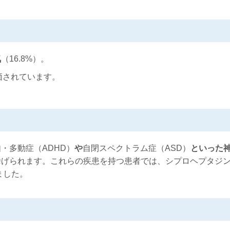
気
（16.8%）。
価されています。
・多動症（ADHD）
や
自閉スペクトラム症（ASD）
といった
が挙げられます。これらの疾患を持つ患者では、シプロヘプタジ
ました。