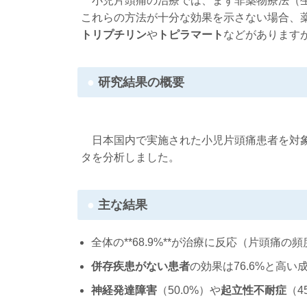
小児片頭痛の治療では、まず非薬物療法（生
これらの方法が十分な効果を示さない場合、
トリプチリン
や
トピラマート
などがあります
研究結果の概要
日本国内で実施された小児片頭痛患者を対象
タを分析しました。
主な結果
全体の**68.9%**が治療に反応（片頭痛の
併存疾患がない患者
の効果は76.6%と高い
神経発達障害
（50.0%）や
起立性不耐症
（4