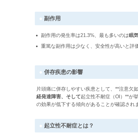
副作用
副作用の発生率は21.3%、最も多いのは
眠
重篤な副作用は少なく、安全性が高いと評
併存疾患の影響
片頭痛に併存しやすい疾患として、**注意欠如
経発達障害、そして
起立性不耐症（OI）**
の効果が低下する傾向があることが確認され
起立性不耐症とは？