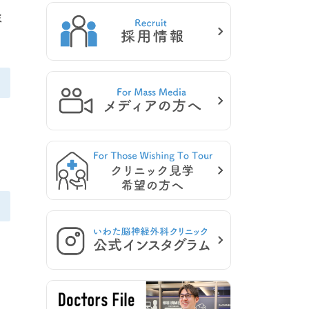
、
ミ
。
ー