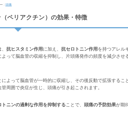
ー :
頭痛
ン（ペリアクチン）の効果・特徴
は、
抗ヒスタミン作用
に加え、
抗セロトニン作用
を持つアレル
によって脳血管の収縮を抑制し、片頭痛発作の頻度を減少させ
とによって脳血管が一時的に収縮し、その後反動で拡張するこ
血管周囲で炎症が生じ、頭痛が引き起こされます。
ロトニンの過剰な作用を抑制する
ことで、
頭痛の予防効果
が期