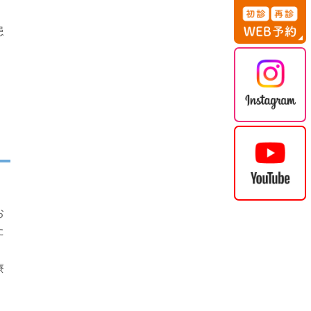
患
お
た
療