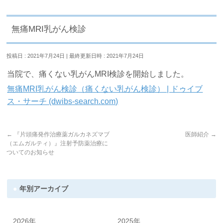
無痛MRI乳がん検診
投稿日 : 2021年7月24日
最終更新日時 : 2021年7月24日
当院で、痛くない乳がんMRI検診を開始しました。
無痛MRI乳がん検診（痛くない乳がん検診） | ドゥイブ
ス・サーチ (dwibs-search.com)
←
『片頭痛発作治療薬ガルカネズマブ
医師紹介
→
（エムガルティ）』注射予防薬治療に
ついてのお知らせ
年別アーカイブ
2026年
2025年