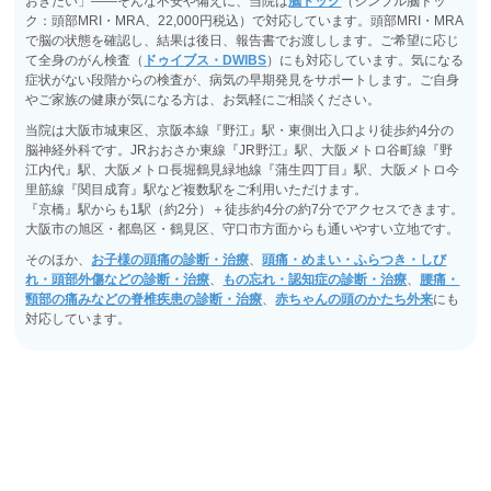
おきたい」――そんな不安や備えに、当院は
脳ドック
（シンプル脳ドッ
ク：頭部MRI・MRA、22,000円税込）で対応しています。頭部MRI・MRA
で脳の状態を確認し、結果は後日、報告書でお渡しします。ご希望に応じ
て全身のがん検査（
ドゥイブス・DWIBS
）にも対応しています。気になる
症状がない段階からの検査が、病気の早期発見をサポートします。ご自身
やご家族の健康が気になる方は、お気軽にご相談ください。
当院は大阪市城東区、京阪本線『野江』駅・東側出入口より徒歩約4分の
脳神経外科です。JRおおさか東線『JR野江』駅、大阪メトロ谷町線『野
江内代』駅、大阪メトロ長堀鶴見緑地線『蒲生四丁目』駅、大阪メトロ今
里筋線『関目成育』駅など複数駅をご利用いただけます。
『京橋』駅からも1駅（約2分）＋徒歩約4分の約7分でアクセスできます。
大阪市の旭区・都島区・鶴見区、守口市方面からも通いやすい立地です。
そのほか、
お子様の頭痛の診断・治療
、
頭痛・めまい・ふらつき・しび
れ・頭部外傷などの診断・治療
、
もの忘れ・認知症の診断・治療
、
腰痛・
頸部の痛みなどの脊椎疾患の診断・治療
、
赤ちゃんの頭のかたち外来
にも
対応しています。