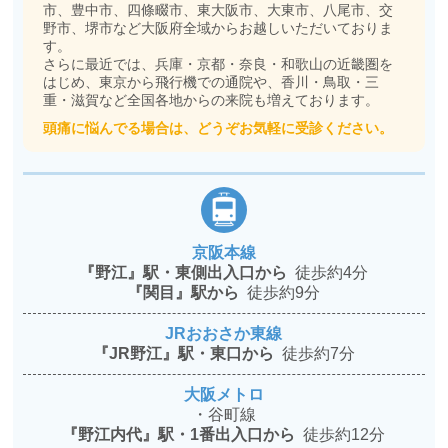
市、豊中市、四條畷市、東大阪市、大東市、八尾市、交
野市、堺市など大阪府全域からお越しいただいておりま
す。
さらに最近では、兵庫・京都・奈良・和歌山の近畿圏を
はじめ、東京から飛行機での通院や、香川・鳥取・三
重・滋賀など全国各地からの来院も増えております。
頭痛に悩んでる場合は、どうぞお気軽に受診ください。
京阪本線
『野江』駅・東側出入口から
徒歩約4分
『関目』駅から
徒歩約9分
JRおおさか東線
『JR野江』駅・東口から
徒歩約7分
大阪メトロ
・谷町線
『野江内代』駅・1番出入口から
徒歩約12分