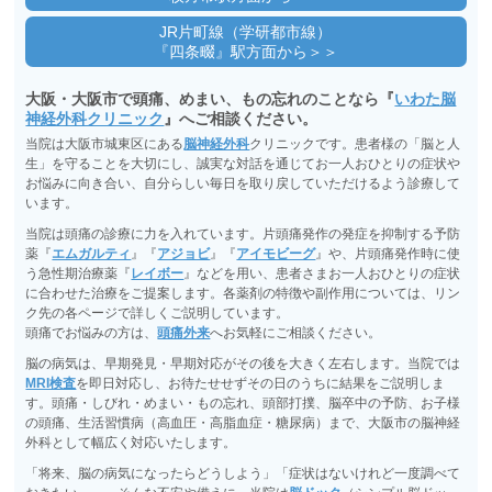
JR片町線（学研都市線）
『四条畷』駅方面から＞＞
大阪・大阪市で頭痛、めまい、もの忘れのことなら『
いわた脳
神経外科クリニック
』へご相談ください。
当院は大阪市城東区にある
脳神経外科
クリニックです。患者様の「脳と人
生」を守ることを大切にし、誠実な対話を通じてお一人おひとりの症状や
お悩みに向き合い、自分らしい毎日を取り戻していただけるよう診療して
います。
当院は頭痛の診療に力を入れています。片頭痛発作の発症を抑制する予防
薬『
エムガルティ
』『
アジョビ
』『
アイモビーグ
』や、片頭痛発作時に使
う急性期治療薬『
レイボー
』などを用い、患者さまお一人おひとりの症状
に合わせた治療をご提案します。各薬剤の特徴や副作用については、リン
ク先の各ページで詳しくご説明しています。
頭痛でお悩みの方は、
頭痛外来
へお気軽にご相談ください。
脳の病気は、早期発見・早期対応がその後を大きく左右します。当院では
MRI検査
を即日対応し、お待たせせずその日のうちに結果をご説明しま
す。頭痛・しびれ・めまい・もの忘れ、頭部打撲、脳卒中の予防、お子様
の頭痛、生活習慣病（高血圧・高脂血症・糖尿病）まで、大阪市の脳神経
外科として幅広く対応いたします。
「将来、脳の病気になったらどうしよう」「症状はないけれど一度調べて