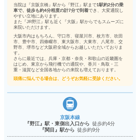
当院は『京阪京橋』駅から『野江』駅まで
1駅約2分の乗
車で、徒歩も約4分程度の計7分で到着
でき、大変通院し
やすい立地にあります。
また『JR野江』駅も近く『大阪』駅からでもスムーズに
来院いただけます。
大阪市内はもちろん、守口市、寝屋川市、枚方市、吹田
市、豊中市、四條畷市、東大阪市、大東市、八尾市、交
野市、堺市など大阪府全域からお越しいただいておりま
す。
さらに最近では、兵庫・京都・奈良・和歌山の近畿圏を
はじめ、東京から飛行機での通院や、香川・鳥取・三
重・滋賀など全国各地からの来院も増えております。
頭痛に悩んでる場合は、どうぞお気軽に受診ください。
京阪本線
『野江』駅・東側出入口から
徒歩約4分
『関目』駅から
徒歩約9分