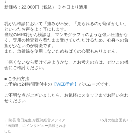
↓
新価格：22,000円（税込） ※本日より適用
乳がん検診において「痛みが不安」「見られるのが恥ずかしい」
といったお声をよく耳にします。
当院のMRI乳がん検診は、マンモグラフィのような強い圧迫がな
く、専用の検査着を着たまま受けていただけるため、心身への負
担が少ないのが特徴です。
また、放射線を使用しないため被ばくの心配もありません。
「痛くないなら受けてみようかな」とお考えの方は、ぜひこの機
会にご検討ください。
■ ご予約方法
ご予約は24時間受付中の
【WEB予約】
がスムーズです。
ご不明な点がございましたら、お気軽にスタッフまでお問い合わ
せください
←
院長 岩田先生 が医師経営メディア
⭐️5月の担当医表⭐️
→
「医師道」にインタビュー掲載されま
した