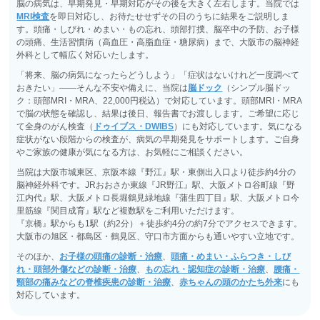
脳の病気は、早期発見・早期対応がその後を大きく左右します。当院では
MRI検査
を即日対応し、お待たせせずその日のうちに結果をご説明しま
す。頭痛・しびれ・めまい・もの忘れ、頭部打撲、脳卒中の予防、お子様
の頭痛、生活習慣病（高血圧・高脂血症・糖尿病）まで、大阪市の脳神経
外科として幅広く対応いたします。
「将来、脳の病気になったらどうしよう」「症状はないけれど一度調べて
おきたい」――そんな不安や備えに、当院は
脳ドック
（シンプル脳ドッ
ク：頭部MRI・MRA、22,000円税込）で対応しています。頭部MRI・MRA
で脳の状態を確認し、結果は後日、報告書でお渡しします。ご希望に応じ
て全身のがん検査（
ドゥイブス・DWIBS
）にも対応しています。気になる
症状がない段階からの検査が、病気の早期発見をサポートします。ご自身
やご家族の健康が気になる方は、お気軽にご相談ください。
当院は大阪市城東区、京阪本線『野江』駅・東側出入口より徒歩約4分の
脳神経外科です。JRおおさか東線『JR野江』駅、大阪メトロ谷町線『野
江内代』駅、大阪メトロ長堀鶴見緑地線『蒲生四丁目』駅、大阪メトロ今
里筋線『関目成育』駅など複数駅をご利用いただけます。
『京橋』駅からも1駅（約2分）＋徒歩約4分の約7分でアクセスできます。
大阪市の旭区・都島区・鶴見区、守口市方面からも通いやすい立地です。
そのほか、
お子様の頭痛の診断・治療
、
頭痛・めまい・ふらつき・しび
れ・頭部外傷などの診断・治療
、
もの忘れ・認知症の診断・治療
、
腰痛・
頸部の痛みなどの脊椎疾患の診断・治療
、
赤ちゃんの頭のかたち外来
にも
対応しています。