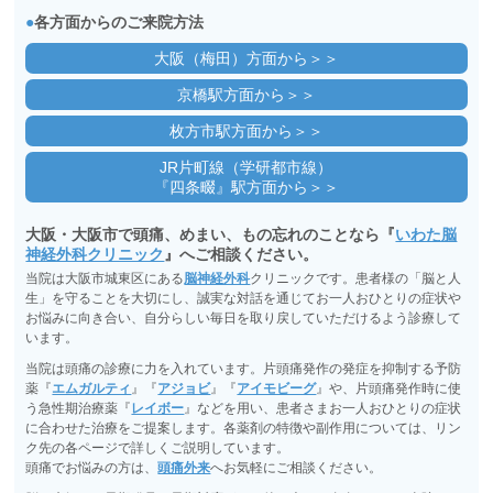
●
各方面からのご来院方法
大阪（梅田）方面から＞＞
京橋駅方面から＞＞
枚方市駅方面から＞＞
JR片町線（学研都市線）
『四条畷』駅方面から＞＞
大阪・大阪市で頭痛、めまい、もの忘れのことなら『
いわた脳
神経外科クリニック
』へご相談ください。
当院は大阪市城東区にある
脳神経外科
クリニックです。患者様の「脳と人
生」を守ることを大切にし、誠実な対話を通じてお一人おひとりの症状や
お悩みに向き合い、自分らしい毎日を取り戻していただけるよう診療して
います。
当院は頭痛の診療に力を入れています。片頭痛発作の発症を抑制する予防
薬『
エムガルティ
』『
アジョビ
』『
アイモビーグ
』や、片頭痛発作時に使
う急性期治療薬『
レイボー
』などを用い、患者さまお一人おひとりの症状
に合わせた治療をご提案します。各薬剤の特徴や副作用については、リン
ク先の各ページで詳しくご説明しています。
頭痛でお悩みの方は、
頭痛外来
へお気軽にご相談ください。